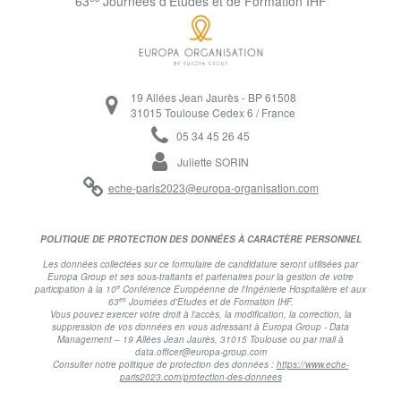
63
Journées d'Etudes et de Formation IHF
19 Allées Jean Jaurès - BP 61508
31015 Toulouse Cedex 6 / France
05 34 45 26 45
Juliette SORIN
eche-paris2023@europa-organisation.com
POLITIQUE DE PROTECTION DES DONNÉES À CARACTÈRE PERSONNEL
Les données collectées sur ce formulaire de candidature seront utilisées par
Europa Group et ses sous-traitants et partenaires pour la gestion de votre
e
participation à la 10
Conférence Européenne de l'Ingénierie Hospitalière et aux
es
63
Journées d'Etudes et de Formation IHF.
Vous pouvez exercer votre droit à l'accès, la modification, la correction, la
suppression de vos données en vous adressant à Europa Group - Data
Management – 19 Allées Jean Jaurès, 31015 Toulouse ou par mail à
data.officer@europa-group.com
Consulter notre politique de protection des données :
https://www.eche-
paris2023.com/protection-des-donnees